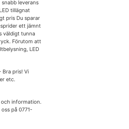
r, snabb leverans
ED tillägnat
igt pris Du sparar
sprider ett jämnt
s väldigt tunna
tryck. Förutom att
yltbelysning, LED
Bra pris! Vi
er etc.
g och information.
a oss på 0771-