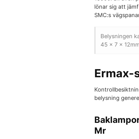
lönar sig att jämf
SMC:s vägspanare
Belysningen ka
45 x 7 x 12mm.
Ermax-s
Kontrollbesiktni
belysning generel
Baklampor
Mr