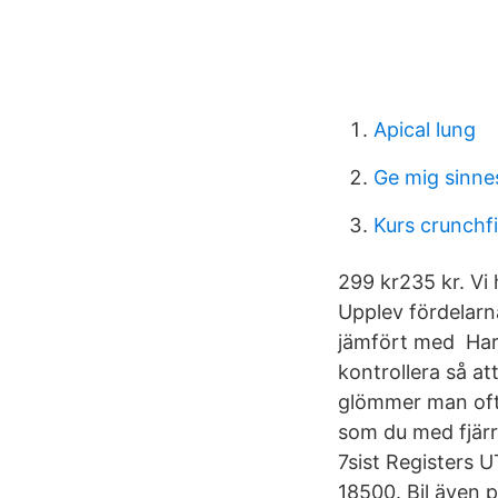
Apical lung
Ge mig sinne
Kurs crunchf
299 kr235 kr. Vi h
Upplev fördelarn
jämfört med Har 
kontrollera så att
glömmer man oft
som du med fjärr
7sist Registers 
18500. Bil även p