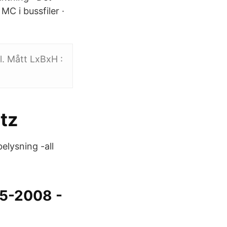
MC i bussfiler ·
l. Mått LxBxH :
tz
elysning -all
5-2008 -