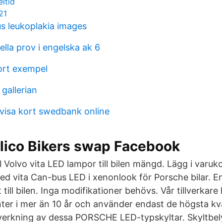
ltid
21
 leukoplakia images
lla prov i engelska ak 6
ort exempel
gallerian
 visa kort swedbank online
lico Bikers swap Facebook
ll Volvo vita LED lampor till bilen mängd. Lägg i varuko
d vita Can-bus LED i xenonlook för Porsche bilar. Enk
 till bilen. Inga modifikationer behövs. Vår tillverkar
er i mer än 10 år och använder endast de högsta kv
illverkning av dessa PORSCHE LED-typskyltar. Skyltb