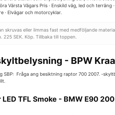
öra Värsta Vägars Pris · Enskild väg, led och terräng · 
 · Elvägar och motorcyklar.
n skruvas eller limmas fast med medföljande materia
 225 SEK. Köp. Tillbaka till toppen.
kyltbelysning - BPW Kraa
ng SBP: Fråga ang besiktning raptor 700 2007. -skyltb
lt.
 LED TFL Smoke - BMW E90 200