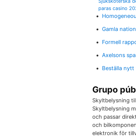
Sjukskoterska de
paras casino 20
Homogeneous
Gamla natione
Formell rapp
Axelsons spa 
Beställa nytt
Grupo púb
Skyltbelysning ti
Skyltbelysning me
och passar direkt
och bilkomponent
elektronik för t