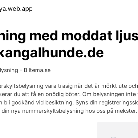
xya.web.app
ning med moddat ljus
 kangalhunde.de
ysning - Biltema.se
rskyltsbelysning vara trasig när det är mörkt ute och
skerar du att få en onödig böter. Om belysningen inte
 bli godkänd vid besiktning. Syns din registreringssk
u din nya nummerskyltsbelysning hos oss på mekster.