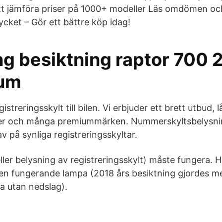
t jämföra priser på 1000+ modeller Läs omdömen oc
ycket – Gör ett bättre köp idag!
ng besiktning raptor 700 
um
streringsskylt till bilen. Vi erbjuder ett brett utbud, l
er och många premiummärken. Nummerskyltsbelysning
v på synliga registreringsskyltar.
ller belysning av registreringsskylt) måste fungera. H
 en fungerande lampa (2018 års besiktning gjordes m
a utan nedslag).