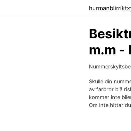
hurmanblirrikt
Besikt
m.m -
Nummerskyltsbel
Skulle din numme
av farbror blå ri
kommer inte bilen
Om inte hittar d