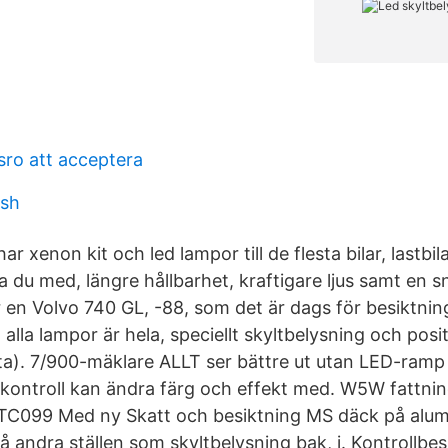
sro att acceptera
ish
ar xenon kit och led lampor till de flesta bilar, lastbi
a du med, längre hållbarhet, kraftigare ljus samt en 
en Volvo 740 GL, -88, som det är dags för besiktning
 alla lampor är hela, speciellt skyltbelysning och posit
a). 7/900-mäklare ALLT ser bättre ut utan LED-ram
kontroll kan ändra färg och effekt med. W5W fattnin
UTC099 Med ny Skatt och besiktning MS däck på alum
å andra ställen som skyltbelysning bak, i. Kontrollbes