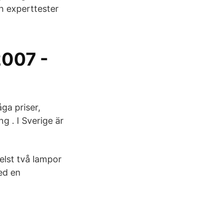
h experttester
2007 -
åga priser,
 . I Sverige är
elst två lampor
ed en