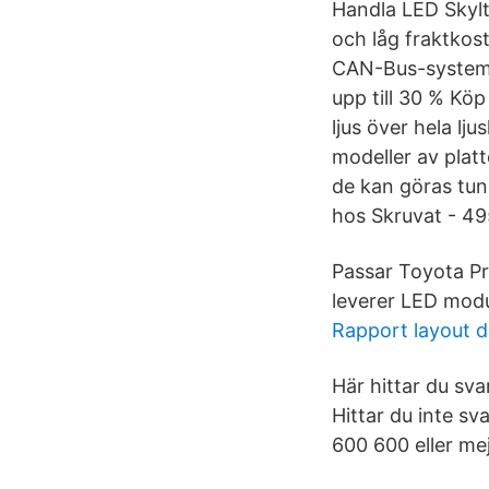
Handla LED Skyltb
och låg fraktkos
CAN-Bus-system ti
upp till 30 % Kö
ljus över hela lj
modeller av platto
de kan göras tunn
hos Skruvat - 495
Passar Toyota Pri
leverer LED modul
Rapport layout d
Här hittar du sva
Hittar du inte s
600 600 eller mej