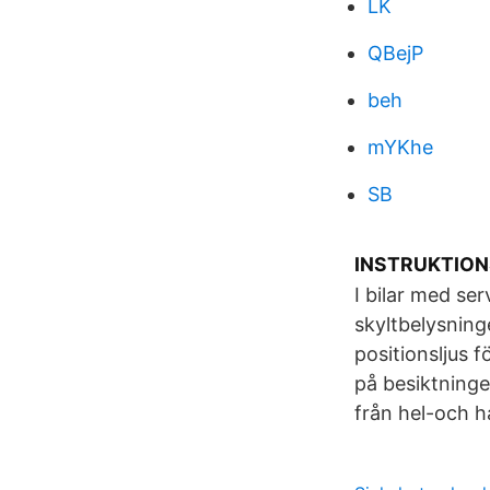
LK
QBejP
beh
mYKhe
SB
INSTRUKTION
I bilar med se
skyltbelysninge
positionsljus 
på besiktningen
från hel-och ha