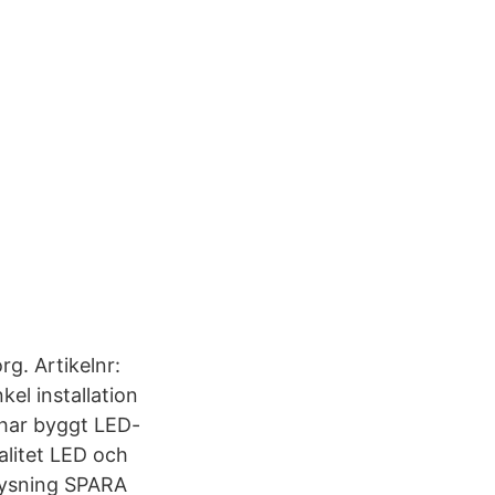
rg. Artikelnr:
el installation
e har byggt LED-
alitet LED och
elysning SPARA