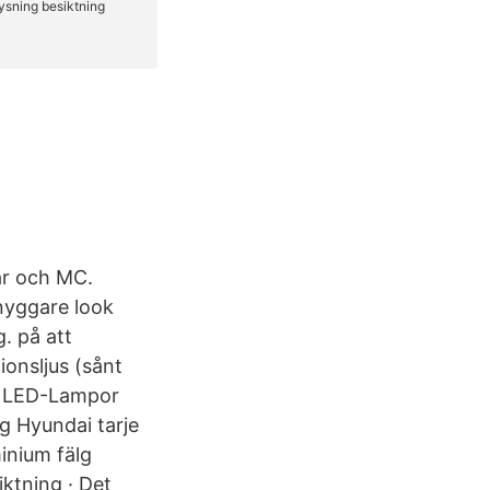
lar och MC.
snyggare look
. på att
ionsljus (sånt
p LED-Lampor
g Hyundai tarje
inium fälg
iktning · Det