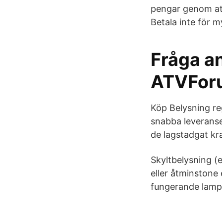
pengar genom at
Betala inte för m
Fråga a
ATVFor
Köp Belysning regi
snabba leverans
de lagstadgat kra
Skyltbelysning (e
eller åtminstone
fungerande lamp