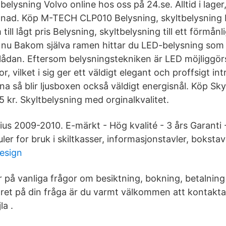
elysning Volvo online hos oss på 24.se. Alltid i lage
tnad. Köp M-TECH CLP010 Belysning, skyltbelysning L
ll lågt pris Belysning, skyltbelysning till ett förmånl
p nu Bakom själva ramen hittar du LED-belysning som 
uslådan. Eftersom belysningstekniken är LED möjliggör
r, vilket i sig ger ett väldigt elegant och proffsigt in
a så blir ljusboxen också väldigt energisnål. Köp Sk
 kr. Skyltbelysning med orginalkvalitet.
us 2009-2010. E-märkt - Hög kvalité - 3 års Garanti - 
er for bruk i skiltkasser, informasjonstavler, bokstav
esign
r på vanliga frågor om besiktning, bokning, betalnin
varet på din fråga är du varmt välkommen att kontakt
la .